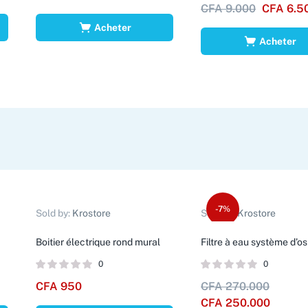
CFA
9.000
CFA
6.5
Acheter
Acheter
-7%
Sold by:
Krostore
Sold by:
Krostore
Boitier électrique rond mural
Filtre à eau système d’
0
0
CFA
950
CFA
270.000
CFA
250.000