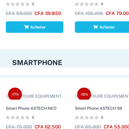
0
0
CFA
59.000
CFA
39.850
CFA
105.000
CFA
79.00
Acheter
Acheter
SMARTPHONE
-17%
-15%
Sold by:
TOURE EQUIPEMENT
Sold by:
TOURE EQUIPEMEN
Smart Phone ASTECH NEO
Smart Phone ASTECH S9
0
0
CFA
75.000
CFA
62.500
CFA
65.000
CFA
55.00