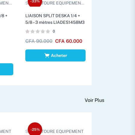
-33%
TS D.
Sold by:
TOURE EQUIPEMENTS D.
/8 +
LIAISON SPLIT DESKA 1/4 +
5/8 – 3 mètres LIADES1458M3
0
CFA
90.000
CFA
60.000
Acheter
Voir Plus
-25%
EMENT
Sold by:
TOURE EQUIPEMENT