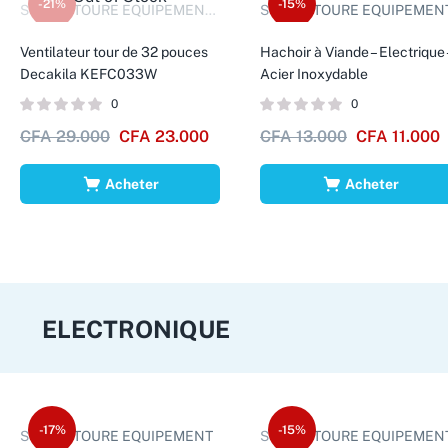
-21%
-15%
Sold by:
TOURE EQUIPEMENTS D.
Sold by:
TOURE EQUIPEMEN
Ventilateur tour de 32 pouces
Hachoir à Viande – Electrique 
Decakila KEFC033W
Acier Inoxydable
0
0
CFA
29.000
CFA
23.000
CFA
13.000
CFA
11.000
Acheter
Acheter
ELECTRONIQUE
-17%
-15%
Sold by:
TOURE EQUIPEMENT
Sold by:
TOURE EQUIPEMEN