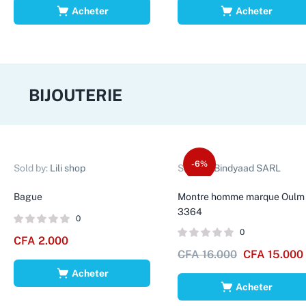
Acheter
Acheter
BIJOUTERIE
-6%
Sold by:
Lili shop
Sold by:
Bindyaad SARL
Bague
Montre homme marque Oulm
3364
0
0
CFA
2.000
CFA
16.000
CFA
15.000
Acheter
Acheter