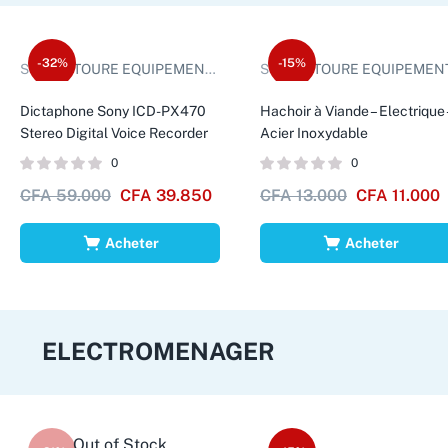
-32%
-15%
Sold by:
TOURE EQUIPEMENTS D.
Sold by:
TOURE EQUIPEMEN
Dictaphone Sony ICD-PX470
Hachoir à Viande – Electrique 
Stereo Digital Voice Recorder
Acier Inoxydable
0
0
CFA
59.000
CFA
39.850
CFA
13.000
CFA
11.000
Acheter
Acheter
ELECTROMENAGER
Out of Stock