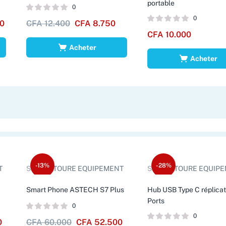
portable
0
0
0
CFA
12.400
CFA
8.750
CFA
10.000
Acheter
Acheter
-13%
-28%
T
Sold by:
TOURE EQUIPEMENT
Sold by:
TOURE EQUIP
Smart Phone ASTECH S7 Plus
Hub USB Type C réplicat
Ports
0
0
0
CFA
60.000
CFA
52.500