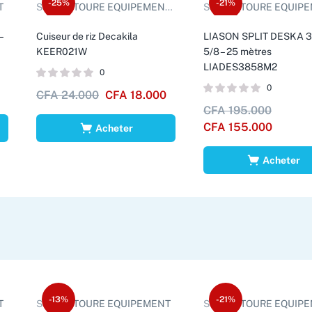
-25%
-21%
T
Sold by:
TOURE EQUIPEMENTS D.
Sold by:
TOURE EQUIPEMEN
–
Cuiseur de riz Decakila
LIASON SPLIT DESKA 3
KEER021W
5/8 – 25 mètres
LIADES3858M2
0
0
CFA
24.000
CFA
18.000
CFA
195.000
CFA
155.000
Acheter
Acheter
-13%
-21%
T
Sold by:
TOURE EQUIPEMENT
Sold by:
TOURE EQUIP