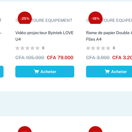
-25%
-18%
T
Sold by:
TOURE EQUIPEMENT
Sold by:
TOURE EQUIPEMEN
–
Vidéo-projecteur Byintek LOVE
Rame de papier Double 
U4
Flles A4
0
0
CFA
105.000
CFA
79.000
CFA
3.900
CFA
3.2
Acheter
Acheter