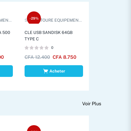
-29%
TS D.
Sold by:
TOURE EQUIPEMENTS D.
A 500
CLE USB SANDISK 64GB
TYPE C
0
00
CFA
12.400
CFA
8.750
Acheter
Voir Plus