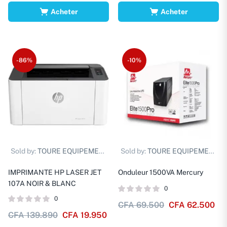
Acheter
Acheter
-86%
-10%
Sold by:
TOURE EQUIPEMENTS D.
Sold by:
TOURE EQUIPEMENTS D.
IMPRIMANTE HP LASER JET
Onduleur 1500VA Mercury
107A NOIR & BLANC
0
0
CFA
69.500
CFA
62.500
CFA
139.890
CFA
19.950