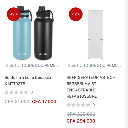
-19%
-12%
Sold by:
TOURE EQUIPEMENTS D.
Sold by:
TOURE EQUIPEMENTS D.
Bouteille à boire Decakila
REFRIGERATEUR ASTECH
KMTT027B
RE358BI-HA 3T
ENCASTRABLE
0
REFAST0358RE
CFA
21.000
CFA
17.000
0
CFA
335.000
CFA
294.000