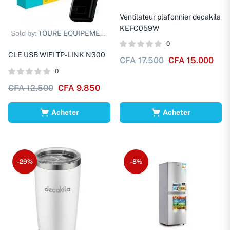
Ventilateur plafonnier decakila
KEFC059W
Sold by:
TOURE EQUIPEMENTS D.
0
CLE USB WIFI TP-LINK N300
CFA
17.500
CFA
15.000
0
CFA
12.500
CFA
9.850
Acheter
Acheter
-29%
-8%