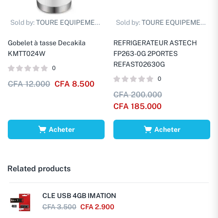
Sold by:
TOURE EQUIPEMENTS D.
Sold by:
TOURE EQUIPEMENTS D.
Gobelet à tasse Decakila
REFRIGERATEUR ASTECH
KMTT024W
FP263-0G 2PORTES
REFAST02630G
0
0
CFA
12.000
CFA
8.500
CFA
200.000
CFA
185.000
Acheter
Acheter
Related products
CLE USB 4GB IMATION
CFA
3.500
CFA
2.900