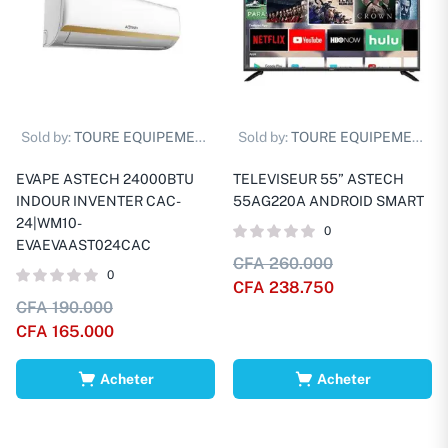
Sold by:
TOURE EQUIPEMENTS D.
Sold by:
TOURE EQUIPEMENTS D.
EVAPE ASTECH 24000BTU
TELEVISEUR 55” ASTECH
INDOUR INVENTER CAC-
55AG220A ANDROID SMART
24|WM10-
0
EVAEVAAST024CAC
CFA
260.000
0
CFA
238.750
CFA
190.000
CFA
165.000
Acheter
Acheter