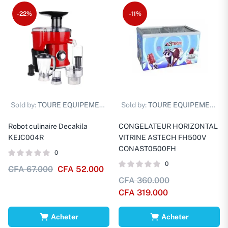
-22%
-11%
Sold by:
TOURE EQUIPEMENTS D.
Sold by:
TOURE EQUIPEMENTS D.
Robot culinaire Decakila
CONGELATEUR HORIZONTAL
KEJC004R
VITRINE ASTECH FH500V
CONAST0500FH
0
0
CFA
67.000
CFA
52.000
CFA
360.000
CFA
319.000
Acheter
Acheter