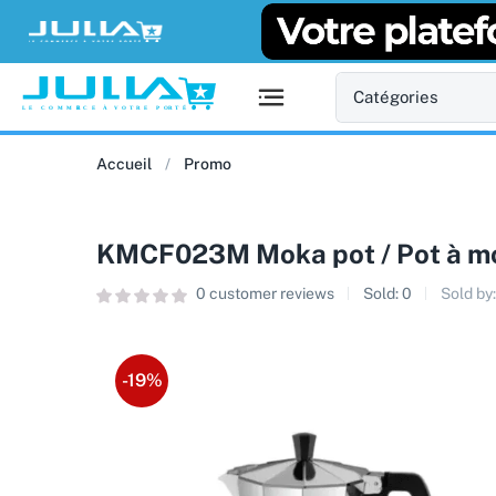
Accueil
Promo
KMCF023M Moka pot / Pot à 
0
customer reviews
Sold:
0
Sold by
-19%