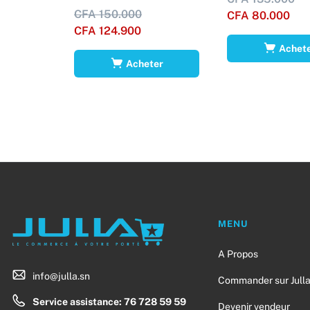
CFA
150.000
CFA
80.000
CFA
124.900
Achet
Acheter
MENU
A Propos
info@julla.sn
Commander sur Jull
Service assistance: 76 728 59 59
Devenir vendeur