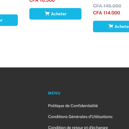
CFA
10.500
CFA
145.000
CFA
114.000
Acheter
er
Achete
MENU
Politique de Confidentialité
a
Conditions Générales d’Utilisations:
Condition de retour et d’échange