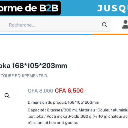
moka 168*105*203mm
:
TOURE EQUIPEMENTS D.
CFA
6.500
CFA
8.000
Dimension du produit: 168*105*203mm
Capacité : 6 tasses/300 ml. Matériau : Couleur alumini
.pot loka / Pot à moka .Poids :380 g (+/-10 g) chaleur a
résistant et bec anti-goutte.