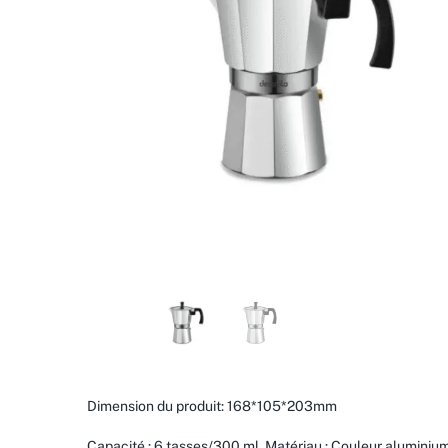
Dimension du produit: 168*105*203mm
Capacité : 6 tasses/300 ml. Matériau : Couleur aluminium: