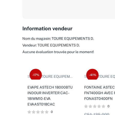
Information vendeur
Nom du magasin:
TOURE EQUIPEMENTS D.
Vendeur:
TOURE EQUIPEMENTS D.
Aucune évaluation trouvée pour le moment!
-17%
-41%
Sold by:
TOURE EQUIPEMENTS D.
Sold by:
TOURE EQUIP
EVAPE ASTECH 18000BTU
FONTAINE ASTE
INDOUR INVERTER CAC-
FNT400GH AVEC 
18IWM10-EVA
FONAST0400FN
EVAAST018CAC
0
0
CFA
135.000