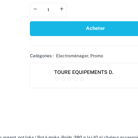
Acheter
Catégories :
Electroménager
,
Promo
TOURE EQUIPEMENTS D.
 argent .pot loka / Pot à moka .Poids :380 g (+/-10 g) chaleur accessoi