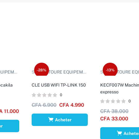
-28%
-13%
EMENTS D.
Sold by:
TOURE EQUIPEMENTS D.
Sold by:
TOURE EQUIPE
ecakila
CLE USB WIFI TP-LINK 150
KECF007W Machin
expresso
0
0
CFA
6.900
CFA
4.990
A
11.000
CFA
38.000
CFA
33.000
Acheter
er
Achete