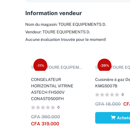
Information vendeur
Nom du magasin:
TOURE EQUIPEMENTS D.
Vendeur:
TOURE EQUIPEMENTS D.
Aucune évaluation trouvée pour le moment!
-11%
-39%
Sold by:
TOURE EQUIPEMENTS D.
Sold by:
TOURE EQUIP
CONGELATEUR
Cuisinière à gaz D
HORIZONTAL VITRINE
KMGS007B
ASTECH FH500V
0
CONAST0500FH
CFA
18.000
CF
0
CFA
360.000
Achet
CFA
319.000