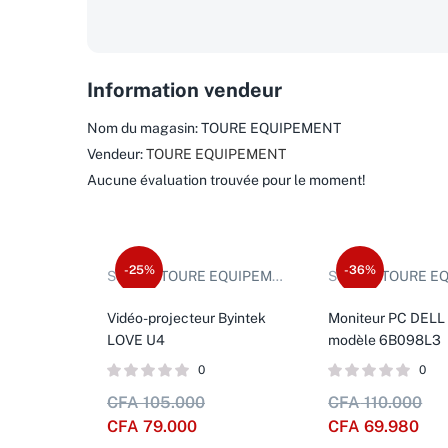
Information vendeur
Nom du magasin:
TOURE EQUIPEMENT
Vendeur:
TOURE EQUIPEMENT
Aucune évaluation trouvée pour le moment!
-25%
-36%
Sold by:
TOURE EQUIPEMENT
Sold by:
TOURE EQU
Vidéo-projecteur Byintek
Moniteur PC DELL 
LOVE U4
modèle 6B098L3
0
0
CFA
105.000
CFA
110.000
CFA
79.000
CFA
69.980