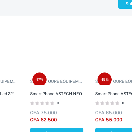
-17%
-15%
IPEMENT
Sold by:
TOURE EQUIPEMENT
Sold by:
TOURE EQUI
Led 22″
Smart Phone ASTECH NEO
Smart Phone ASTE
0
0
CFA
75.000
CFA
65.000
CFA
62.500
CFA
55.000