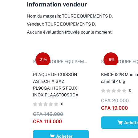
Information vendeur
Nom du magasin:
TOURE EQUIPEMENTS D.
Vendeur:
TOURE EQUIPEMENTS D.
Aucune évaluation trouvée pour le moment!
-21%
-5%
Sold by:
TOURE EQUIPEMENTS D.
Sold by:
TOURE EQUIP
PLAQUE DE CUISSON
KMCF022B Moulin 
ASTECH A GAZ
sans fil 40 g
PL90GA111GR 5 FEUX
0
INOX PLAAST0090GA
CFA
20.000
0
CFA
19.000
CFA
145.000
CFA
114.000
Achet
Acheter