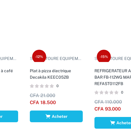
-12%
-15%
EMENTS D.
Sold by:
TOURE EQUIPEMENTS D.
Sold by:
TOURE EQUIPE
à café
Plat à pizza électrique
REFRIGERATEUR 
Decakila KEEC052B
BAR FB-112WG M
REFAST0112FB
0
0
CFA
21.000
CFA
110.000
CFA
18.500
CFA
93.000
er
Acheter
Achete