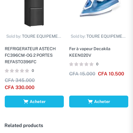
Sold by:
TOURE EQUIPEMENTS D.
Sold by:
TOURE EQUIPEMENTS D.
REFRIGERATEUR ASTECH
Fer à vapeur Decakila
FC396CM -OG 2 PORTES
KEEN020V
REFASTO396FC
0
0
CFA
15.000
CFA
10.500
CFA
345.000
CFA
330.000
Acheter
Acheter
Related products