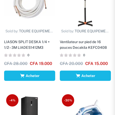
Sold by:
TOURE EQUIPEMENTS D.
Sold by:
TOURE EQUIPEMENTS D.
LIASON SPLIT DESKA 1/4 +
Ventilateur sur pied de 16
1/2 – 3M LIADES1412M3
pouces Decakila KEFC040B
0
0
CFA
28.000
CFA
19.000
CFA
20.000
CFA
15.000
Acheter
Acheter
-4%
-30%