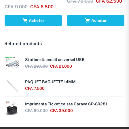
CFA
75.000
CFA
62.500
CFA
9.000
CFA
6.500
Acheter
Acheter
Related products
Station d’accueil universel USB
CFA
29.500
CFA
21.000
PAQUET BAGUETTE 14MM
CFA
7.500
Imprimante Ticket caisse Carave CP-80281
CFA
60.000
CFA
39.000