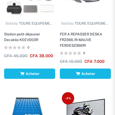
Sold by:
TOURE EQUIPEMENTS D.
Sold by:
TOURE EQUIPEMENTS D.
Station petit-déjeuner
FER A REPASSER DESKA
Decakila KEEV003R
FR2366-RI MAUVE
FERDES2366RI
0
0
CFA
45.000
CFA
38.000
CFA
10.000
CFA
7.000
Acheter
Acheter
-4%